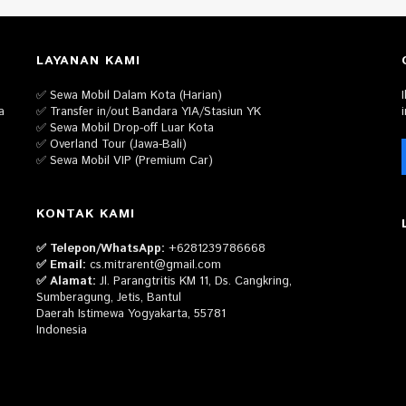
LAYANAN KAMI
✅ Sewa Mobil Dalam Kota (Harian)
a
✅ Transfer in/out Bandara YIA/Stasiun YK
✅ Sewa Mobil Drop-off Luar Kota
✅ Overland Tour (Jawa-Bali)
✅ Sewa Mobil VIP (Premium Car)
KONTAK KAMI
✅ Telepon/WhatsApp:
+6281239786668
✅ Email:
cs.mitrarent@gmail.com
✅ Alamat:
Jl. Parangtritis KM 11, Ds. Cangkring,
Sumberagung, Jetis, Bantul
Daerah Istimewa Yogyakarta, 55781
Indonesia