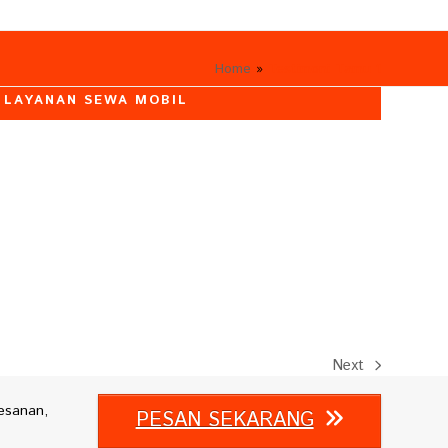
Home
»
Testimoni Tamu 1
LAYANAN SEWA MOBIL
Next
next
post:
esanan,
PESAN SEKARANG